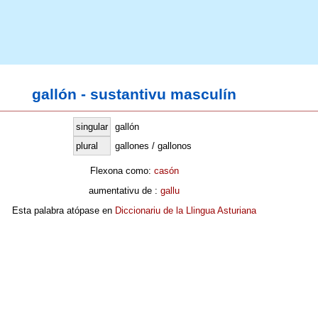
gallón - sustantivu masculín
singular
gallón
plural
gallones / gallonos
Flexona como:
casón
aumentativu de :
gallu
Esta palabra atópase en
Diccionariu de la Llingua Asturiana