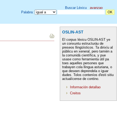
Buscar Léxicu
avanzao
Palabra:
OSLIN-AST
El corpus léxicu OSLIN-AST ye
un conxuntu estructuráu de
preseos llingüísticos. Ta dirixíu al
públicu en xeneral, pero tamién a
la comunidá científica, y pue
usase como ferramienta útil pa
toes aquelles persones que
trabayen cola llingua asturiana, o
que deseen deprendela o iguar
dudes. Tolos conteníos d'esti sitiu
actualícense de contino.
Información detallao
Creitos