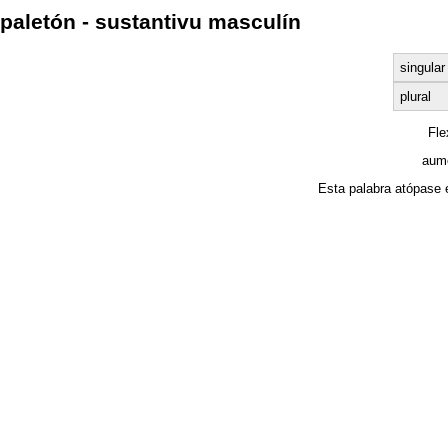
paletón - sustantivu masculín
singular
plural
Fl
aume
Esta palabra atópase