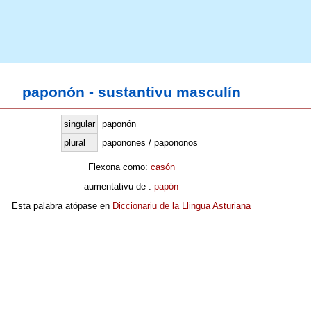
paponón - sustantivu masculín
singular
paponón
plural
paponones / papononos
Flexona como:
casón
aumentativu de :
papón
Esta palabra atópase en
Diccionariu de la Llingua Asturiana