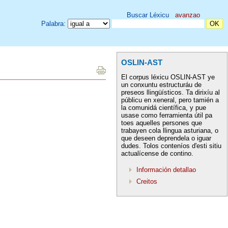
Buscar Léxicu
avanzao
Palabra:
OSLIN-AST
El corpus léxicu OSLIN-AST ye
un conxuntu estructuráu de
preseos llingüísticos. Ta dirixíu al
públicu en xeneral, pero tamién a
la comunidá científica, y pue
usase como ferramienta útil pa
toes aquelles persones que
trabayen cola llingua asturiana, o
que deseen deprendela o iguar
dudes. Tolos conteníos d'esti sitiu
actualícense de contino.
Información detallao
Creitos