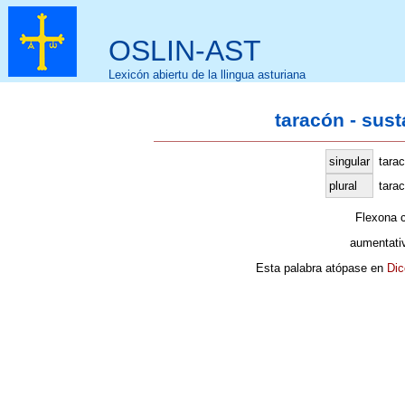
OSLIN-AST
Lexicón abiertu de la llingua asturiana
taracón - sus
singular
tara
plural
tara
Flexona 
aumentati
Esta palabra atópase en
Dic