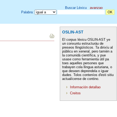
Buscar Léxicu
avanzao
Palabra:
OSLIN-AST
El corpus léxicu OSLIN-AST ye
un conxuntu estructuráu de
preseos llingüísticos. Ta dirixíu al
públicu en xeneral, pero tamién a
la comunidá científica, y pue
usase como ferramienta útil pa
toes aquelles persones que
trabayen cola llingua asturiana, o
que deseen deprendela o iguar
dudes. Tolos conteníos d'esti sitiu
actualícense de contino.
Información detallao
Creitos