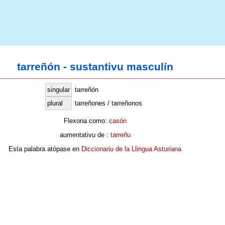
tarreñón - sustantivu masculín
singular
tarreñón
plural
tarreñones / tarreñonos
Flexona como:
casón
aumentativu de :
tarreñu
Esta palabra atópase en
Diccionariu de la Llingua Asturiana