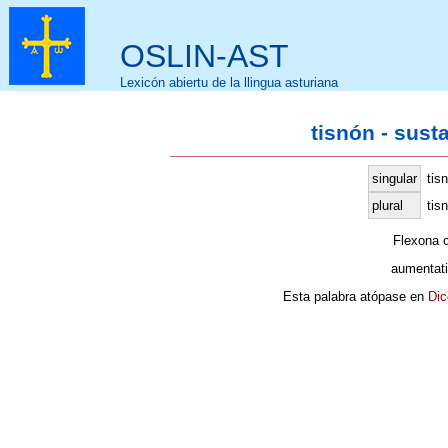
OSLIN-AST
Lexicón abiertu de la llingua asturiana
tisnón - sust
singular
tis
plural
tis
Flexona 
aumentati
Esta palabra atópase en
Dic