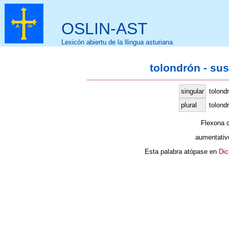
OSLIN-AST
Lexicón abiertu de la llingua asturiana
tolondrón - su
singular
tolond
plural
tolond
Flexona 
aumentativ
Esta palabra atópase en
Dic