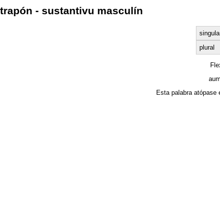
trapón - sustantivu masculín
singula
plural
Fl
aum
Esta palabra atópase