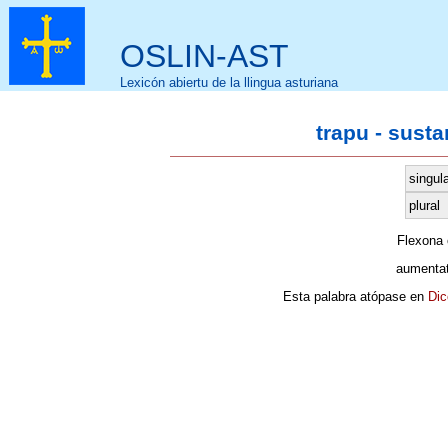
OSLIN-AST
Lexicón abiertu de la llingua asturiana
trapu - sust
singula
plural
Flexona
aumentat
Esta palabra atópase en
Dic