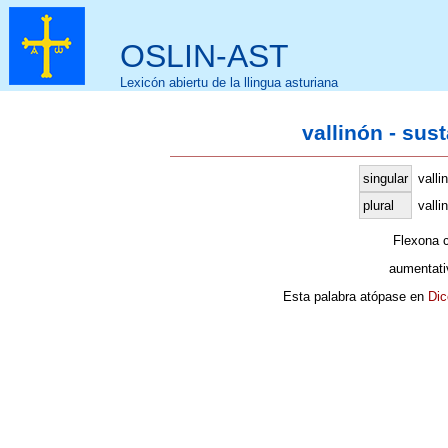
OSLIN-AST
Lexicón abiertu de la llingua asturiana
vallinón - sus
singular
valli
plural
valli
Flexona 
aumentati
Esta palabra atópase en
Dic