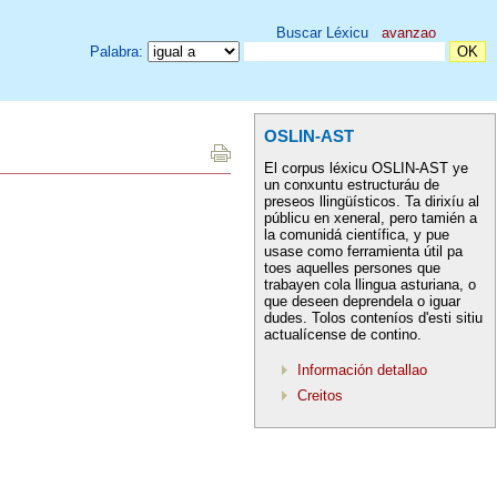
Buscar Léxicu
avanzao
Palabra:
OSLIN-AST
El corpus léxicu OSLIN-AST ye
un conxuntu estructuráu de
preseos llingüísticos. Ta dirixíu al
públicu en xeneral, pero tamién a
la comunidá científica, y pue
usase como ferramienta útil pa
toes aquelles persones que
trabayen cola llingua asturiana, o
que deseen deprendela o iguar
dudes. Tolos conteníos d'esti sitiu
actualícense de contino.
Información detallao
Creitos