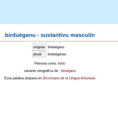
birduéganu - sustantivu masculín
singular
birduéganu
plural
birduéganos
Flexona como:
llobu
variante ortográfica de :
biruéganu
Esta palabra atópase en
Diccionariu de la Llingua Asturiana