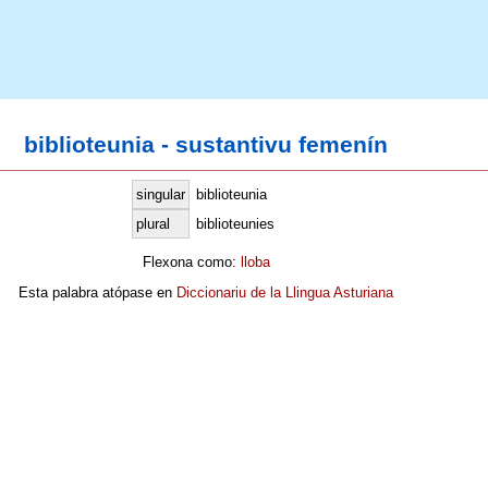
biblioteunia - sustantivu femenín
singular
biblioteunia
plural
biblioteunies
Flexona como:
lloba
Esta palabra atópase en
Diccionariu de la Llingua Asturiana