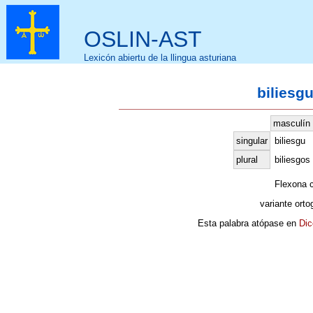
OSLIN-AST
Lexicón abiertu de la llingua asturiana
biliesgu
masculín
singular
biliesgu
plural
biliesgos
Flexona 
variante orto
Esta palabra atópase en
Dic