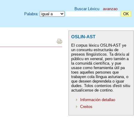
Buscar Léxicu
avanzao
Palabra:
OSLIN-AST
El corpus léxicu OSLIN-AST ye
un conxuntu estructuráu de
preseos llingüísticos. Ta dirixíu al
públicu en xeneral, pero tamién a
la comunidá científica, y pue
usase como ferramienta útil pa
toes aquelles persones que
trabayen cola llingua asturiana, o
que deseen deprendela o iguar
dudes. Tolos conteníos d'esti sitiu
actualícense de contino.
Información detallao
Creitos