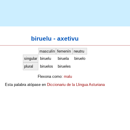
biruelu - axetivu
masculín
femenín
neutru
singular
biruelu
biruela
biruelo
plural
biruelos
birueles
Flexona como:
malu
Esta palabra atópase en
Diccionariu de la Llingua Asturiana