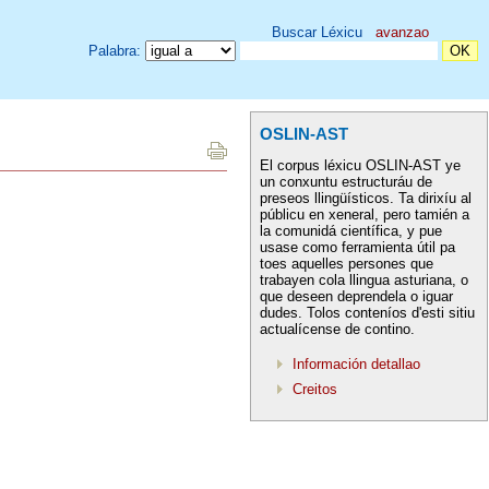
Buscar Léxicu
avanzao
Palabra:
OSLIN-AST
El corpus léxicu OSLIN-AST ye
un conxuntu estructuráu de
preseos llingüísticos. Ta dirixíu al
públicu en xeneral, pero tamién a
la comunidá científica, y pue
usase como ferramienta útil pa
toes aquelles persones que
trabayen cola llingua asturiana, o
que deseen deprendela o iguar
dudes. Tolos conteníos d'esti sitiu
actualícense de contino.
Información detallao
Creitos