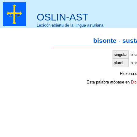
OSLIN-AST
Lexicón abiertu de la llingua asturiana
bisonte - sus
singular
bis
plural
bis
Flexona 
Esta palabra atópase en
Dic