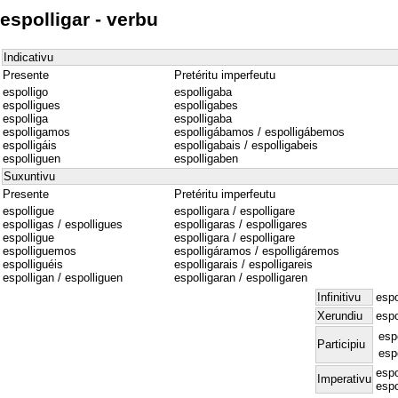
espolligar - verbu
Indicativu
Presente
Pretéritu imperfeutu
espolligo
espolligaba
espolligues
espolligabes
espolliga
espolligaba
espolligamos
espolligábamos / espolligábemos
espolligáis
espolligabais / espolligabeis
espolliguen
espolligaben
Suxuntivu
Presente
Pretéritu imperfeutu
espolligue
espolligara / espolligare
espolligas / espolligues
espolligaras / espolligares
espolligue
espolligara / espolligare
espolliguemos
espolligáramos / espolligáremos
espolliguéis
espolligarais / espolligareis
espolligan / espolliguen
espolligaran / espolligaren
Infinitivu
espo
Xerundiu
espo
esp
Participiu
esp
espo
Imperativu
espo