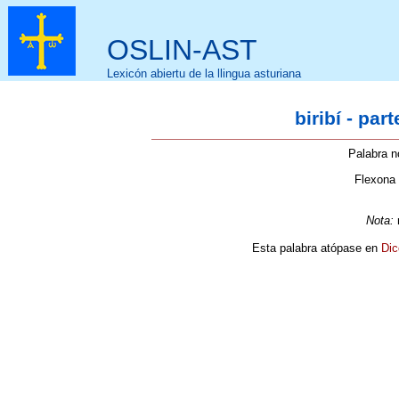
OSLIN-AST
Lexicón abiertu de la llingua asturiana
biribí - par
Palabra n
Flexona
Nota:
Esta palabra atópase en
Dic