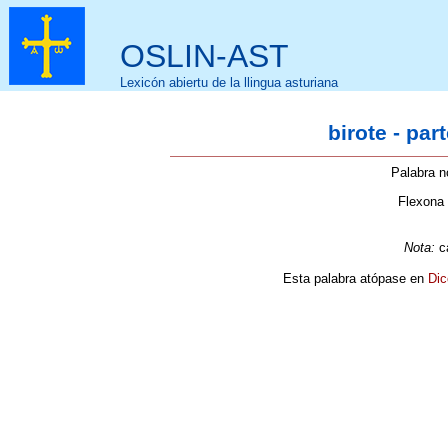
OSLIN-AST
Lexicón abiertu de la llingua asturiana
birote - par
Palabra n
Flexona
Nota:
c
Esta palabra atópase en
Dic