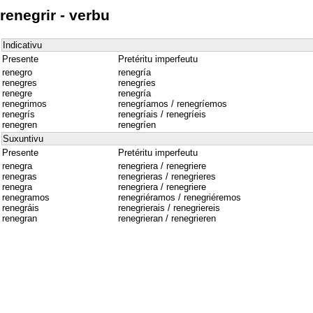
renegrir - verbu
Indicativu
Presente
Pretéritu imperfeutu
renegro
renegría
renegres
renegríes
renegre
renegría
renegrimos
renegríamos / renegríemos
renegrís
renegríais / renegríeis
renegren
renegríen
Suxuntivu
Presente
Pretéritu imperfeutu
renegra
renegriera / renegriere
renegras
renegrieras / renegrieres
renegra
renegriera / renegriere
renegramos
renegriéramos / renegriéremos
renegráis
renegrierais / renegriereis
renegran
renegrieran / renegrieren