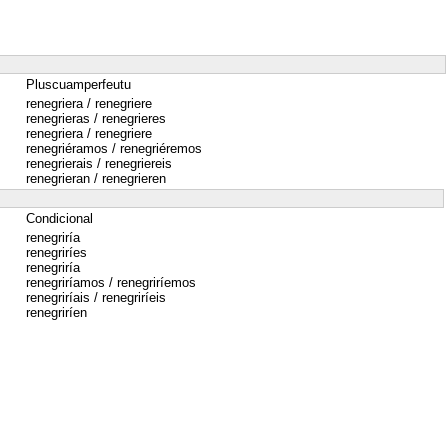
Pluscuamperfeutu
renegriera / renegriere
renegrieras / renegrieres
renegriera / renegriere
renegriéramos / renegriéremos
renegrierais / renegriereis
renegrieran / renegrieren
Condicional
renegriría
renegriríes
renegriría
renegriríamos / renegriríemos
renegriríais / renegriríeis
renegriríen