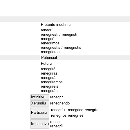
Pretéritu indefiníu
renegrí
renegriesti / renegristi
renegrió
renegrimos
renegriestis / renegristis
renegrieron
Potencial
Futuru
renegriré
renegrirás
renegrirá
renegriremos
renegriréis
renegrirán
Infinitivu
renegrir
Xerundiu
renegriendo
renegríu
renegrida
renegrío
Participiu
renegríos
renegríes
renegri
Imperativu
renegríi