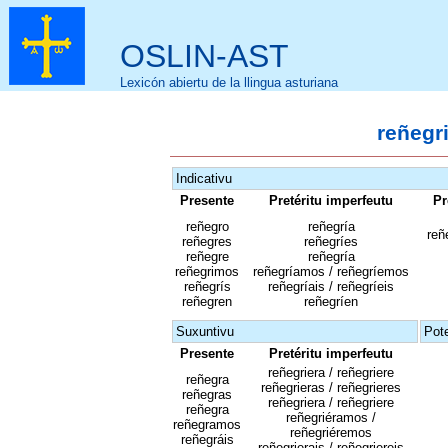
OSLIN-AST
Lexicón abiertu de la llingua asturiana
reñegri
Indicativu
Presente
Pretéritu imperfeutu
Pr
reñegro
reñegría
reñe
reñegres
reñegríes
reñegre
reñegría
reñegrimos
reñegríamos / reñegríemos
reñegrís
reñegríais / reñegríeis
reñegren
reñegríen
Suxuntivu
Pote
Presente
Pretéritu imperfeutu
reñegriera / reñegriere
reñegra
reñegrieras / reñegrieres
reñegras
reñegriera / reñegriere
reñegra
reñegriéramos /
reñegramos
reñegriéremos
reñegráis
reñegrierais / reñegriereis