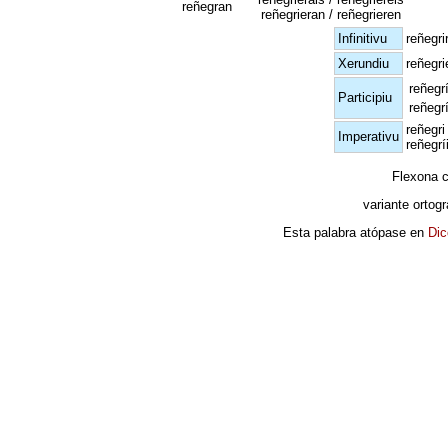
reñegran
reñegrieran / reñegrieren
Infinitivu
reñegri
Xerundiu
reñegr
reñegr
Participiu
reñegr
reñegri
Imperativu
reñegrí
Flexona 
variante ortogr
Esta palabra atópase en
Dic