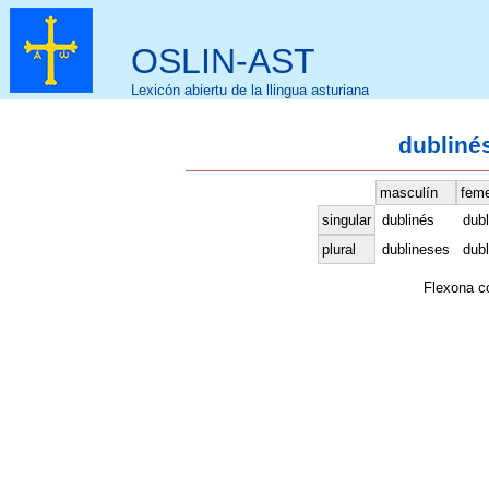
OSLIN-AST
Lexicón abiertu de la llingua asturiana
dublinés
masculín
fem
singular
dublinés
dub
plural
dublineses
dub
Flexona 