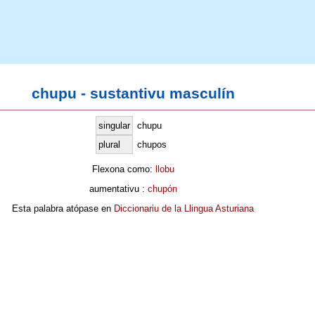
chupu - sustantivu masculín
singular
chupu
plural
chupos
Flexona como:
llobu
aumentativu :
chupón
Esta palabra atópase en
Diccionariu de la Llingua Asturiana