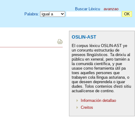
Buscar Léxicu
avanzao
Palabra:
OSLIN-AST
El corpus léxicu OSLIN-AST ye
un conxuntu estructuráu de
preseos llingüísticos. Ta dirixíu al
públicu en xeneral, pero tamién a
la comunidá científica, y pue
usase como ferramienta útil pa
toes aquelles persones que
trabayen cola llingua asturiana, o
que deseen deprendela o iguar
dudes. Tolos conteníos d'esti sitiu
actualícense de contino.
Información detallao
Creitos