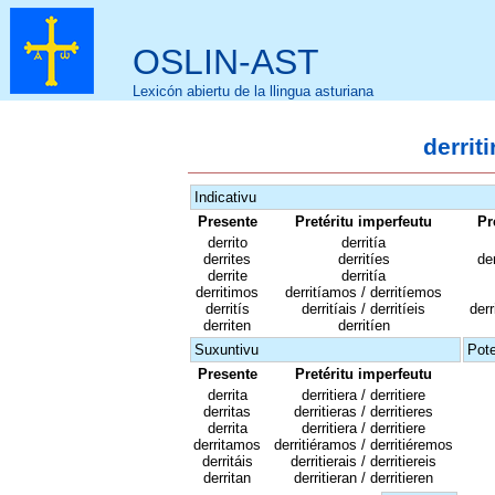
OSLIN-AST
Lexicón abiertu de la llingua asturiana
derriti
Indicativu
Presente
Pretéritu imperfeutu
Pr
derrito
derritía
derrites
derritíes
der
derrite
derritía
derritimos
derritíamos / derritíemos
derritís
derritíais / derritíeis
derr
derriten
derritíen
Suxuntivu
Pote
Presente
Pretéritu imperfeutu
derrita
derritiera / derritiere
derritas
derritieras / derritieres
derrita
derritiera / derritiere
derritamos
derritiéramos / derritiéremos
derritáis
derritierais / derritiereis
derritan
derritieran / derritieren