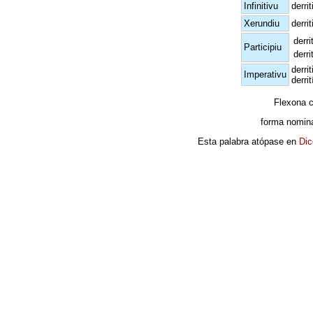
Infinitivu
derriti
Xerundiu
derri
derri
Participiu
derri
derrit
Imperativu
derrití
Flexona 
forma nomina
Esta palabra atópase en
Dic