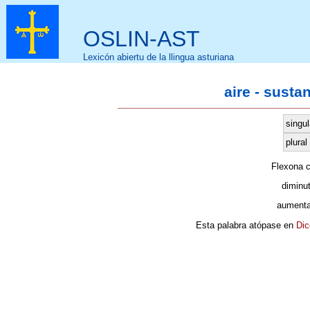
OSLIN-AST
Lexicón abiertu de la llingua asturiana
aire - susta
singul
plural
Flexona 
diminu
aumenta
Esta palabra atópase en
Dic