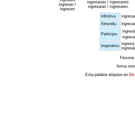
ingresarais / ingresareis
ingresan /
ingresaran / ingresaren
ingresen
Infinitivu
ingresa
Xerundiu
ingresa
ingres
Participiu
ingres
ingresa
Imperativu
ingresái
Flexona
forma nom
Esta palabra atópase en
Dic