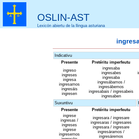
OSLIN-AST
Lexicón abiertu de la llingua asturiana
ingresa
Indicativu
Presente
Pretéritu imperfeutu
ingresaba
ingreso
ingresabes
ingreses
ingresaba
ingresa
ingresábamos /
ingresamos
ingresábemos
ingresáis
ingresabais / ingresabeis
ingresen
ingresaben
Suxuntivu
Presente
Pretéritu imperfeutu
ingrese
ingresara / ingresare
ingresas /
ingresaras / ingresares
ingreses
ingresara / ingresare
ingrese
ingresáramos /
ingresemos
ingresáremos
ingreséis