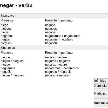
negar - verbu
Indicativu
Presente
Pretéritu imperfeutu
niego
negaba
niegues
negabes
niega
negaba
negamos
negábamos / negábemos
negáis
negabais / negabeis
nieguen
negaben
Suxuntivu
Presente
Pretéritu imperfeutu
niegue
negara / negare
niegas / niegues
negaras / negares
niegue
negara / negare
neguemos
negáramos / negáremos
neguéis
negarais / negareis
niegan / nieguen
negaran / negaren
Infinitivu
Xerundiu
Participiu
Imperativ