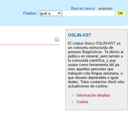
Buscar Léxicu
avanzao
Palabra:
OSLIN-AST
El corpus léxicu OSLIN-AST ye
un conxuntu estructuráu de
preseos llingüísticos. Ta dirixíu al
públicu en xeneral, pero tamién a
la comunidá científica, y pue
usase como ferramienta útil pa
toes aquelles persones que
trabayen cola llingua asturiana, o
que deseen deprendela o iguar
dudes. Tolos conteníos d'esti sitiu
actualícense de contino.
Información detallao
Creitos