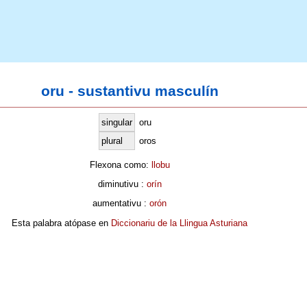
oru - sustantivu masculín
singular
oru
plural
oros
Flexona como:
llobu
diminutivu :
orín
aumentativu :
orón
Esta palabra atópase en
Diccionariu de la Llingua Asturiana