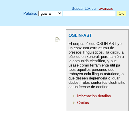
Buscar Léxicu
avanzao
Palabra:
OSLIN-AST
El corpus léxicu OSLIN-AST ye
un conxuntu estructuráu de
preseos llingüísticos. Ta dirixíu al
públicu en xeneral, pero tamién a
la comunidá científica, y pue
usase como ferramienta útil pa
toes aquelles persones que
trabayen cola llingua asturiana, o
que deseen deprendela o iguar
dudes. Tolos conteníos d'esti sitiu
actualícense de contino.
Información detallao
Creitos