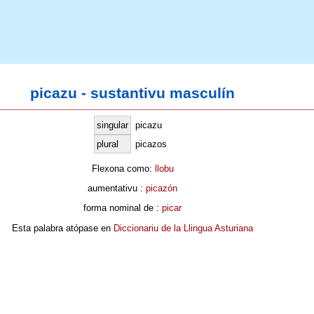
picazu - sustantivu masculín
singular
picazu
plural
picazos
Flexona como:
llobu
aumentativu :
picazón
forma nominal de :
picar
Esta palabra atópase en
Diccionariu de la Llingua Asturiana