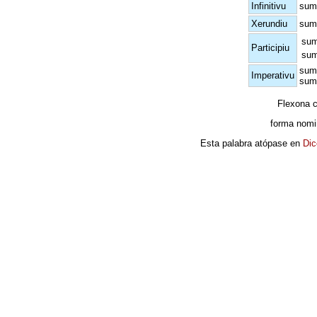
Infinitivu
sum
Xerundiu
sum
sum
Participiu
sum
sum
Imperativu
sum
Flexona 
forma nomi
Esta palabra atópase en
Dic