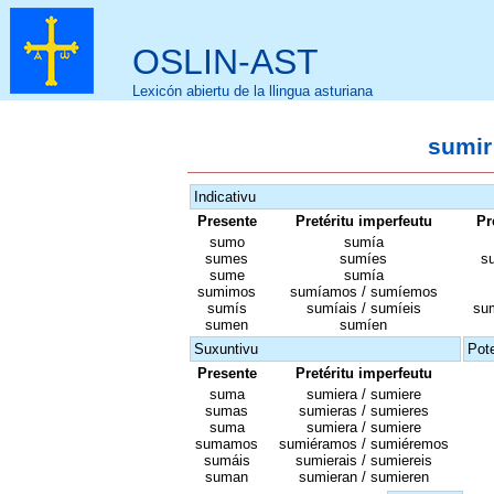
OSLIN-AST
Lexicón abiertu de la llingua asturiana
sumir
Indicativu
Presente
Pretéritu imperfeutu
Pr
sumo
sumía
sumes
sumíes
su
sume
sumía
sumimos
sumíamos / sumíemos
sumís
sumíais / sumíeis
sum
sumen
sumíen
Suxuntivu
Pote
Presente
Pretéritu imperfeutu
suma
sumiera / sumiere
sumas
sumieras / sumieres
suma
sumiera / sumiere
sumamos
sumiéramos / sumiéremos
sumáis
sumierais / sumiereis
suman
sumieran / sumieren