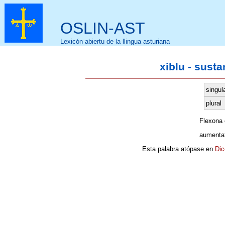
OSLIN-AST
Lexicón abiertu de la llingua asturiana
xiblu - sust
singul
plural
Flexona
aumentat
Esta palabra atópase en
Dic