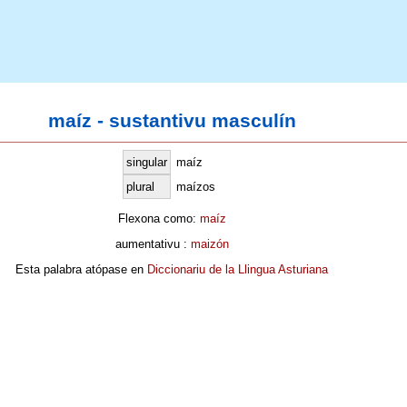
maíz - sustantivu masculín
singular
maíz
plural
maízos
Flexona como:
maíz
aumentativu :
maizón
Esta palabra atópase en
Diccionariu de la Llingua Asturiana