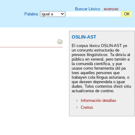
Buscar Léxicu
avanzao
Palabra:
OSLIN-AST
El corpus léxicu OSLIN-AST ye
un conxuntu estructuráu de
preseos llingüísticos. Ta dirixíu al
públicu en xeneral, pero tamién a
la comunidá científica, y pue
usase como ferramienta útil pa
toes aquelles persones que
trabayen cola llingua asturiana, o
que deseen deprendela o iguar
dudes. Tolos conteníos d'esti sitiu
actualícense de contino.
Información detallao
Creitos