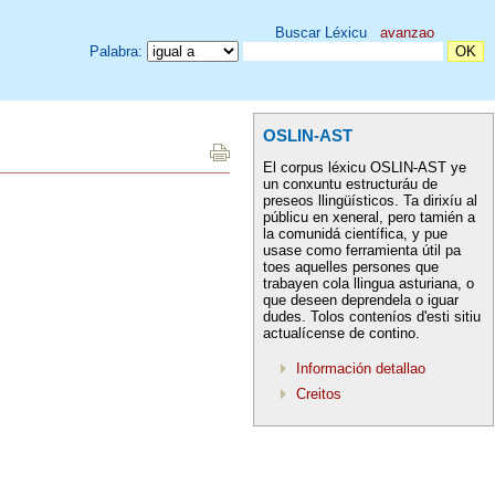
Buscar Léxicu
avanzao
Palabra:
OSLIN-AST
El corpus léxicu OSLIN-AST ye
un conxuntu estructuráu de
preseos llingüísticos. Ta dirixíu al
públicu en xeneral, pero tamién a
la comunidá científica, y pue
usase como ferramienta útil pa
toes aquelles persones que
trabayen cola llingua asturiana, o
que deseen deprendela o iguar
dudes. Tolos conteníos d'esti sitiu
actualícense de contino.
Información detallao
Creitos