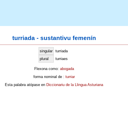
turriada - sustantivu femenín
singular
turriada
plural
turriaes
Flexona como:
abogada
forma nominal de :
turriar
Esta palabra atópase en
Diccionariu de la Llingua Asturiana