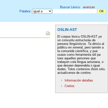
Buscar Léxicu
avanzao
Palabra:
OSLIN-AST
El corpus léxicu OSLIN-AST ye
un conxuntu estructuráu de
preseos llingüísticos. Ta dirixíu al
públicu en xeneral, pero tamién a
la comunidá científica, y pue
usase como ferramienta útil pa
toes aquelles persones que
trabayen cola llingua asturiana, o
que deseen deprendela o iguar
dudes. Tolos conteníos d'esti sitiu
actualícense de contino.
Información detallao
Creitos