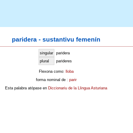
paridera - sustantivu femenín
singular
paridera
plural
parideres
Flexona como:
lloba
forma nominal de :
parir
Esta palabra atópase en
Diccionariu de la Llingua Asturiana