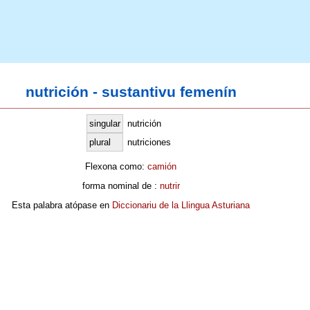
nutrición - sustantivu femenín
singular
nutrición
plural
nutriciones
Flexona como:
camión
forma nominal de :
nutrir
Esta palabra atópase en
Diccionariu de la Llingua Asturiana