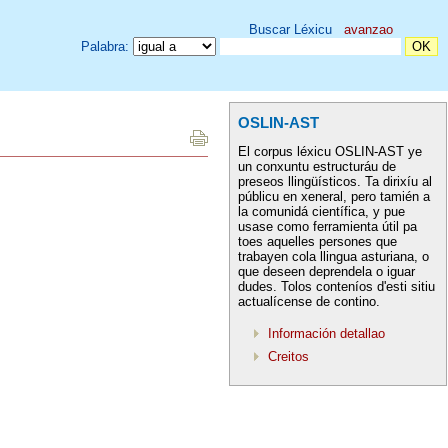
Buscar Léxicu
avanzao
Palabra:
OSLIN-AST
El corpus léxicu OSLIN-AST ye
un conxuntu estructuráu de
preseos llingüísticos. Ta dirixíu al
públicu en xeneral, pero tamién a
la comunidá científica, y pue
usase como ferramienta útil pa
toes aquelles persones que
trabayen cola llingua asturiana, o
que deseen deprendela o iguar
dudes. Tolos conteníos d'esti sitiu
actualícense de contino.
Información detallao
Creitos