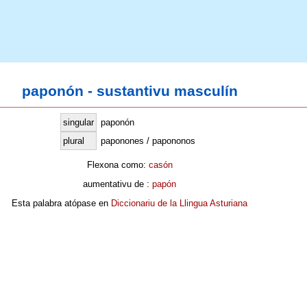
paponón - sustantivu masculín
singular
paponón
plural
paponones / papononos
Flexona como:
casón
aumentativu de :
papón
Esta palabra atópase en
Diccionariu de la Llingua Asturiana