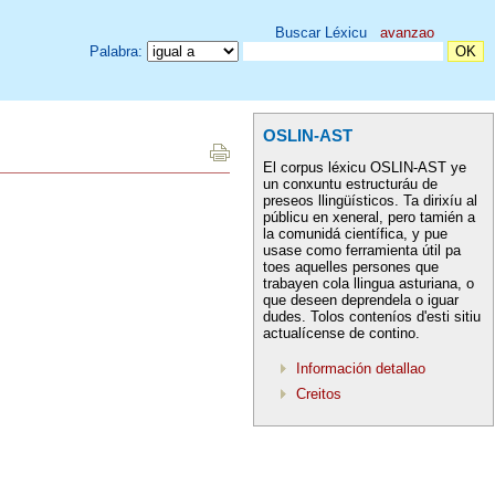
Buscar Léxicu
avanzao
Palabra:
OSLIN-AST
El corpus léxicu OSLIN-AST ye
un conxuntu estructuráu de
preseos llingüísticos. Ta dirixíu al
públicu en xeneral, pero tamién a
la comunidá científica, y pue
usase como ferramienta útil pa
toes aquelles persones que
trabayen cola llingua asturiana, o
que deseen deprendela o iguar
dudes. Tolos conteníos d'esti sitiu
actualícense de contino.
Información detallao
Creitos