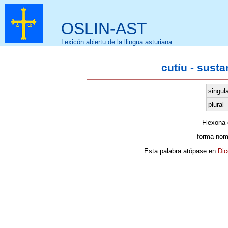
OSLIN-AST
Lexicón abiertu de la llingua asturiana
cutíu - sust
singula
plural
Flexona
forma nom
Esta palabra atópase en
Dic