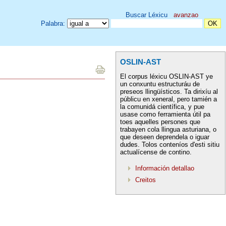
Buscar Léxicu
avanzao
Palabra:
OSLIN-AST
El corpus léxicu OSLIN-AST ye
un conxuntu estructuráu de
preseos llingüísticos. Ta dirixíu al
públicu en xeneral, pero tamién a
la comunidá científica, y pue
usase como ferramienta útil pa
toes aquelles persones que
trabayen cola llingua asturiana, o
que deseen deprendela o iguar
dudes. Tolos conteníos d'esti sitiu
actualícense de contino.
Información detallao
Creitos