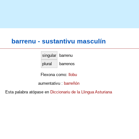
barrenu - sustantivu masculín
singular
barrenu
plural
barrenos
Flexona como:
llobu
aumentativu :
barreñón
Esta palabra atópase en
Diccionariu de la Llingua Asturiana