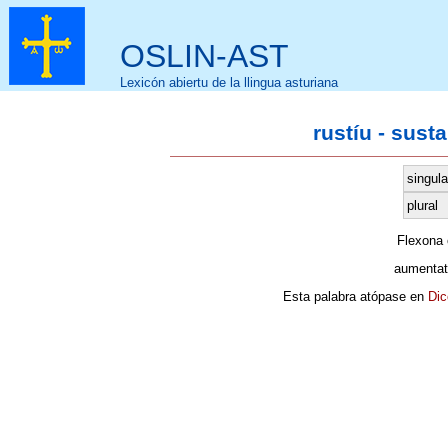
OSLIN-AST
Lexicón abiertu de la llingua asturiana
rustíu - sust
singula
plural
Flexona
aumentat
Esta palabra atópase en
Dic