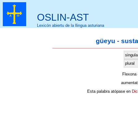
OSLIN-AST
Lexicón abiertu de la llingua asturiana
güeyu - sust
singula
plural
Flexona
aumentat
Esta palabra atópase en
Dic