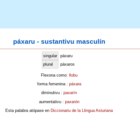
páxaru - sustantivu masculín
singular
páxaru
plural
páxaros
Flexona como:
llobu
forma femenina :
páxara
diminutivu :
paxarín
aumentativu :
paxarón
Esta palabra atópase en
Diccionariu de la Llingua Asturiana