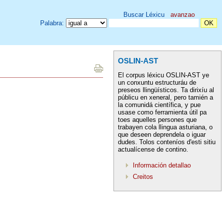
Buscar Léxicu
avanzao
Palabra:
OSLIN-AST
El corpus léxicu OSLIN-AST ye
un conxuntu estructuráu de
preseos llingüísticos. Ta dirixíu al
públicu en xeneral, pero tamién a
la comunidá científica, y pue
usase como ferramienta útil pa
toes aquelles persones que
trabayen cola llingua asturiana, o
que deseen deprendela o iguar
dudes. Tolos conteníos d'esti sitiu
actualícense de contino.
Información detallao
Creitos