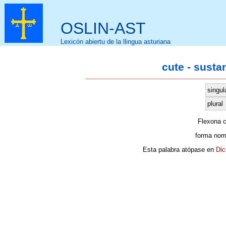
OSLIN-AST
Lexicón abiertu de la llingua asturiana
cute - susta
singul
plural
Flexona 
forma nom
Esta palabra atópase en
Dic