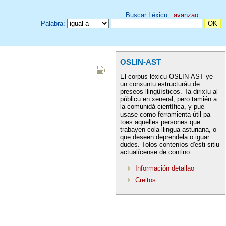
Buscar Léxicu
avanzao
Palabra:
OSLIN-AST
El corpus léxicu OSLIN-AST ye
un conxuntu estructuráu de
preseos llingüísticos. Ta dirixíu al
públicu en xeneral, pero tamién a
la comunidá científica, y pue
usase como ferramienta útil pa
toes aquelles persones que
trabayen cola llingua asturiana, o
que deseen deprendela o iguar
dudes. Tolos conteníos d'esti sitiu
actualícense de contino.
Información detallao
Creitos