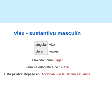
viax - sustantivu masculín
singular
viax
plural
viaxes
Flexona como:
llagar
variante ortográfica de :
viaxe
Esta palabra atópase en
Diccionariu de la Llingua Asturiana