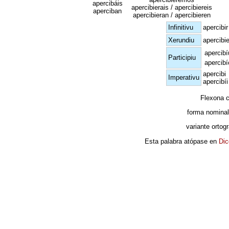
apercibáis
apercibierais / apercibiereis
aperciban
apercibieran / apercibieren
Infinitivu
apercibir
Xerundiu
apercibi
apercibí
Participiu
apercibí
apercibi
Imperativu
apercibíi
Flexona 
forma nominal
variante ortog
Esta palabra atópase en
Dic