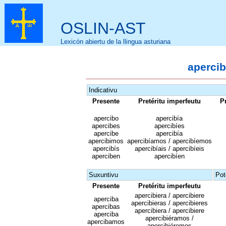
OSLIN-AST
Lexicón abiertu de la llingua asturiana
apercib
Indicativu
Presente
Pretéritu imperfeutu
Pr
apercibo
apercibía
apercibes
apercibíes
apercibe
apercibía
apercibimos
apercibíamos / apercibíemos
apercibís
apercibíais / apercibíeis
aperciben
apercibíen
Suxuntivu
Pot
Presente
Pretéritu imperfeutu
apercibiera / apercibiere
aperciba
apercibieras / apercibieres
apercibas
apercibiera / apercibiere
aperciba
apercibiéramos /
apercibamos
apercibiéremos