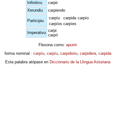
Infinitivu
carpir
Xerundiu
carpiendo
carpíu
carpida
carpío
Participiu
carpíos
carpíes
carpi
Imperativu
carpíi
Flexona como:
apurrir
forma nominal :
carpíu
,
carpíu
,
carpidoriu
,
carpidera
,
carpida
Esta palabra atópase en
Diccionariu de la Llingua Asturiana