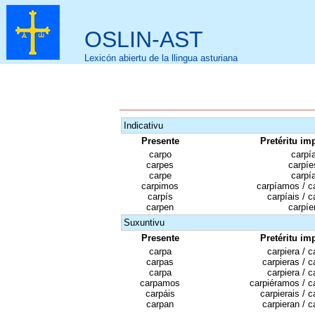
OSLIN-AST
Lexicón abiertu de la llingua asturiana
Indicativu
Presente
Pretéritu im
carpo
carpí
carpes
carpíe
carpe
carpí
carpimos
carpíamos / c
carpís
carpíais / c
carpen
carpíe
Suxuntivu
Presente
Pretéritu im
carpa
carpiera / c
carpas
carpieras / c
carpa
carpiera / c
carpamos
carpiéramos / c
carpáis
carpierais / c
carpan
carpieran / c