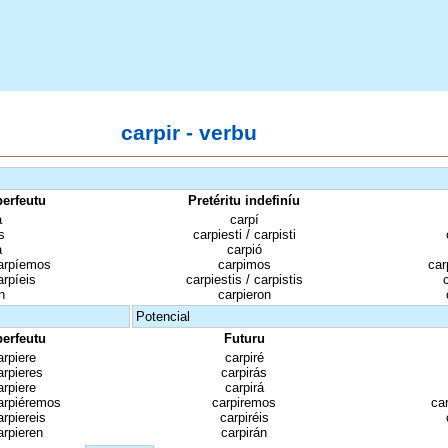
carpir - verbu
perfeutu
Pretéritu indefiníu
a
carpí
s
carpiesti / carpisti
a
carpió
arpíemos
carpimos
car
arpíeis
carpiestis / carpistis
n
carpieron
Potencial
perfeutu
Futuru
arpiere
carpiré
arpieres
carpirás
arpiere
carpirá
arpiéremos
carpiremos
ca
arpiereis
carpiréis
arpieren
carpirán