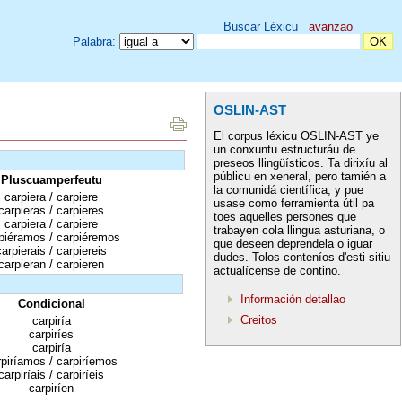
Buscar Léxicu
avanzao
Palabra:
OSLIN-AST
El corpus léxicu OSLIN-AST ye
un conxuntu estructuráu de
preseos llingüísticos. Ta dirixíu al
públicu en xeneral, pero tamién a
Pluscuamperfeutu
la comunidá científica, y pue
carpiera / carpiere
usase como ferramienta útil pa
carpieras / carpieres
toes aquelles persones que
carpiera / carpiere
trabayen cola llingua asturiana, o
piéramos / carpiéremos
que deseen deprendela o iguar
carpierais / carpiereis
dudes. Tolos conteníos d'esti sitiu
carpieran / carpieren
actualícense de contino.
Información detallao
Condicional
Creitos
carpiría
carpiríes
carpiría
rpiríamos / carpiríemos
carpiríais / carpiríeis
carpiríen