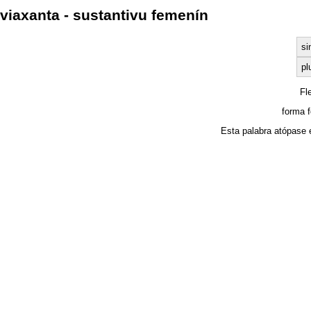
viaxanta - sustantivu femenín
si
pl
Fl
forma 
Esta palabra atópase