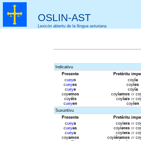
OSLIN-AST
Lexicón abiertu de la llingua asturiana
Indicativu
Presente
Pretéritu impe
c
uey
o
coy
ía
c
uey
es
coy
íes
c
uey
e
coy
ía
coy
emos
coy
íamos
or
co
coy
éis
coy
íais
or
co
c
uey
en
coy
íen
Suxuntivu
Presente
Pretéritu impe
c
uey
a
coy
iera
or
co
c
uey
as
coy
ieres
or
co
c
uey
a
coy
iera
or
co
coy
amos
coy
iéramos
or
co