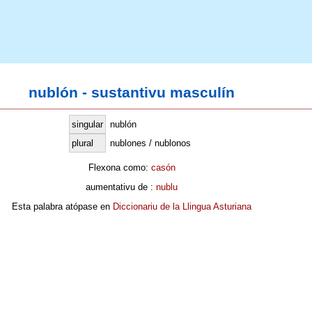
nublón - sustantivu masculín
singular
nublón
plural
nublones / nublonos
Flexona como:
casón
aumentativu de :
nublu
Esta palabra atópase en
Diccionariu de la Llingua Asturiana