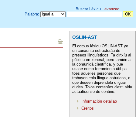
Buscar Léxicu
avanzao
Palabra:
OSLIN-AST
El corpus léxicu OSLIN-AST ye
un conxuntu estructuráu de
preseos llingüísticos. Ta dirixíu al
públicu en xeneral, pero tamién a
la comunidá científica, y pue
usase como ferramienta útil pa
toes aquelles persones que
trabayen cola llingua asturiana, o
que deseen deprendela o iguar
dudes. Tolos conteníos d'esti sitiu
actualícense de contino.
Información detallao
Creitos