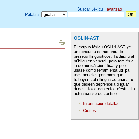
Buscar Léxicu
avanzao
Palabra:
OSLIN-AST
El corpus léxicu OSLIN-AST ye
un conxuntu estructuráu de
preseos llingüísticos. Ta dirixíu al
públicu en xeneral, pero tamién a
la comunidá científica, y pue
usase como ferramienta útil pa
toes aquelles persones que
trabayen cola llingua asturiana, o
que deseen deprendela o iguar
dudes. Tolos conteníos d'esti sitiu
actualícense de contino.
Información detallao
Creitos