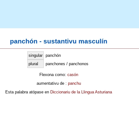
panchón - sustantivu masculín
singular
panchón
plural
panchones / panchonos
Flexona como:
casón
aumentativu de :
panchu
Esta palabra atópase en
Diccionariu de la Llingua Asturiana