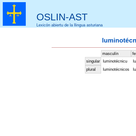
OSLIN-AST
Lexicón abiertu de la llingua asturiana
luminotécn
masculín
f
singular
luminotécnicu
l
plural
luminotécnicos
l